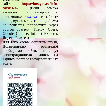
сайте:
https://bus.gov.ru/info-
card/324755
(Если ссылка
вылетает то наберите в
поисковике
bus.gov.ru
и зайдите
на первую ссылку, если проблема
не решается попробуйте через
другой браузер Firefox, Opera,
Google Chrome, Internet Explorer,
Яндекс Браузер)
Для того чтобы оставить отзыв,
Пользователю (родителю)
необходимо войти, используя
регистрационную запись на
Едином портале государственных
услуг.