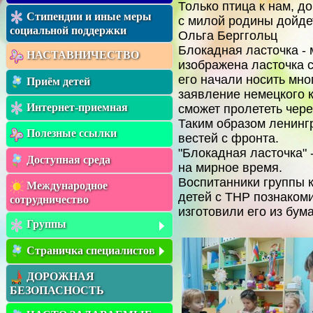
Только птица к нам, д
Стипендии и иные меры
с милой родины дойде
социальной поддержки
Ольга Берггольц
Блокадная ласточка - 
НАСТАВНИЧЕСТВО
изображена ласточка с
его начали носить мно
Приём детей
заявление немецкого 
Интернет-приемная
сможет пролететь чере
Таким образом ленинг
Полезные ссылки
вестей с фронта.
"Блокадная ласточка"
Доступная среда
на мирное время.
Воспитанники группы
Международное
детей с ТНР познакоми
сотрудничество
изготовили его из бума
Группы
Страничка специалистов
ДОРОЖНАЯ
БЕЗОПАСНОСТЬ