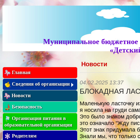
Муниципальное бюджетное 
«Детский
Новости
Главная
04.02.2025 13:37
Сведения об организации
БЛОКАДНАЯ ЛА
Новости
Маленькую ласточку и
Безопасность
я носила на груди сам
Это было знаком добр
Организация питания в
это означало "Жду пис
образовательной организации
Этот знак придумала 
Родителям
Знали мы, что только 