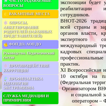
ЧАСТО ЗАДАВАЕМЫЕ
экспозиции будет 
ВОПРОСЫ
реабилитации 
сотрудников.
ВАКАНТНЫЕ МЕСТА
ВНОТ-2026 традиц
ОПРОСЫ,
всей страны и зар
АНКЕТИРОВАНИЕ
РОДИТЕЛЕЙ (ЗАКОННЫХ
органов власти, к
ПРЕДСТАВИТЕЛЕЙ)
экспертного с
ФОП ДО, АОП ДО
международный тр
кадровых специал
Руководство. Педагогический
профессиональные
состав
практик.
ПРОТИВОДЕЙСТВИЕ
XI Всероссийская н
КОРРУПЦИИ
10 октября на пл
ПРОФИЛАКТИКА
(Федеральная террит
ИДЕОЛОГИИ
Организатором ВН
ЭКСТРЕМИЗМА
и социальной 
СЛУЖБА МЕДИАЦИИ И
оператором – 
ПРИМИРЕНИЯ