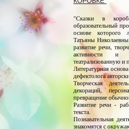
КОРОБКЕ"
"Сказки в короб
образовательный пр
основе которого л
Татьяны Николаевны
развитие речи, твор
активности и 
театрализованную и 
Литературная основа 
дефектолога авторск
Творческая деятел
декораций, персо
превращение обычной
Развитие речи - ра
текста.
Познавательная деят
знакомятся с окруж