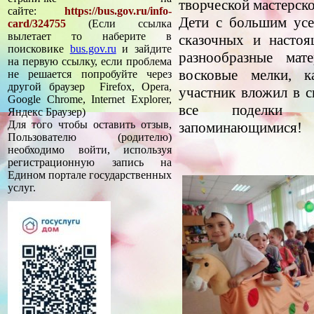
творческой мастерско
сайте:
https://bus.gov.ru/info-
Дети с большим усе
card/324755
(Если ссылка
вылетает то наберите в
сказочных и насто
поисковике
bus.gov.ru
и зайдите
разнообразные мате
на первую ссылку, если проблема
восковые мелки, 
не решается попробуйте через
другой браузер Firefox, Opera,
участник вложил в 
Google Chrome, Internet Explorer,
все поделки п
Яндекс Браузер)
Для того чтобы оставить отзыв,
запоминающимися!
Пользователю (родителю)
необходимо войти, используя
регистрационную запись на
Едином портале государственных
услуг.