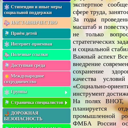
экспертное сообщ
Стипендии и иные меры
сфере труда, занято
социальной поддержки
За годы проведен
НАСТАВНИЧЕСТВО
масштаб и повестку
не только вопро
Приём детей
стратегических зад
Интернет-приемная
и социальной стаби
Полезные ссылки
Важный аспект Все
внедрение совреме
Доступная среда
сохранение здор
Международное
качества услови
сотрудничество
«Социально-ори
Группы
инструмент достиж
На полях ВНОТ, н
Страничка специалистов
планируется от
ДОРОЖНАЯ
промышленной ро
БЕЗОПАСНОСТЬ
ФМБА России осо