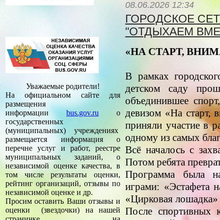
08.06.2026 12:34
ГОРОДСКОЕ СЕ
"ОТДЫХАЕМ ВМЕС
«НА СТАРТ, ВНИ
В рамках городског
Уважаемые родители!
детском саду прош
На официальном сайте для
объединившее спорт
размещения
девизом «На старт, 
информации
bus.gov.ru
о
государственных
приняли участие в р
(муниципальных) учреждениях
одному из самых бл
размещается информация о
Всё началось с захв
перечне услуг и работ, реестре
муниципальных заданий, о
Потом ребята превра
независимой оценке качества, в
Программа была н
том числе результаты оценки,
рейтинг организаций, отзывы по
играми: «Эстафета 
независимой оценке и др.
«Цирковая лошадка» 
Просим оставить Ваши отзывы и
После спортивных к
оценки (звездочки) на нашей
страничке на