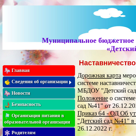
Муниципальное бюджетное 
«Детский
Наставничество
Главная
Дорожная карта
меро
Сведения об организации
системе наставничес
МБДОУ "Детский сад 
Новости
Положение
о системе
Безопасность
сад №41" от 26.12.20
Приказ 64 - ОД Об 
Организация питания в
"Детский сад №41" в 
образовательной организации
26.12.2022 г.
Родителям