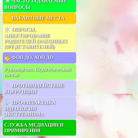
ЧАСТО ЗАДАВАЕМЫЕ
ВОПРОСЫ
ВАКАНТНЫЕ МЕСТА
ОПРОСЫ,
АНКЕТИРОВАНИЕ
РОДИТЕЛЕЙ (ЗАКОННЫХ
ПРЕДСТАВИТЕЛЕЙ)
ФОП ДО, АОП ДО
Руководство. Педагогический
состав
ПРОТИВОДЕЙСТВИЕ
КОРРУПЦИИ
ПРОФИЛАКТИКА
ИДЕОЛОГИИ
ЭКСТРЕМИЗМА
СЛУЖБА МЕДИАЦИИ И
ПРИМИРЕНИЯ